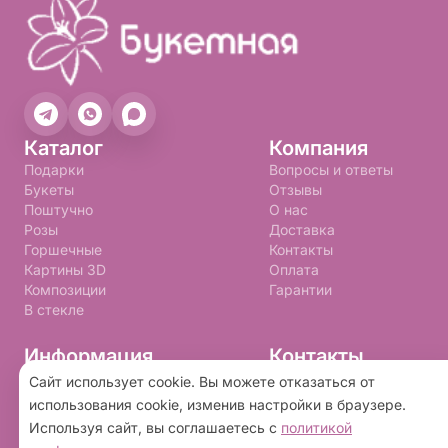
Каталог
Компания
Подарки
Вопросы и ответы
Букеты
Отзывы
Поштучно
О нас
Розы
Доставка
Горшечные
Контакты
Картины 3D
Оплата
Композиции
Гарантии
В стекле
Информация
Контакты
+7 (992) 310-99-09
Правила программы лояльности
Сайт использует cookie. Вы можете отказаться от
Политика конфиденциальности
buketnay@bk.ru
использования cookie, изменив настройки в браузере.
Пользовательское соглашение
Используя сайт, вы соглашаетесь с
политикой