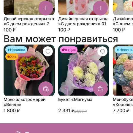
Дизайнерская открытка
Дизайнерская открытка
Дизайнер
«С днем рождения» 2
«С днем рождения» 01
«С днем 
100 ₽
100 ₽
100 ₽
Вам может понравиться
Новинка
Акция
Новинк
Хит
Моно альстромерий
Букет «Магнум»
Монобуке
«Венди»
«Королев
1 800 ₽
2 331 ₽
7 700 ₽
2 590 ₽