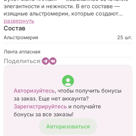
элегантности и нежности. В его составе —
изящные альстромерии, которые создают
ощущение легкости и воздушности. Этот букет
развернуть
Состав
станет прекрасным подарком для тех, кто
ценит утонченную красоту и гармонию.
Альстромерия
25 шт.
Идеально подходит для поздравлений,
выражения любви или благодарности. Яркие
Лента атласная
цветы в изысканной композиции подчеркнут
Поделиться:
ваше особое настроение и желание
порадовать близкого человека. Натуральные
цветы обеспечивают свежесть и
долговечность букета. Благодаря своей
Авторизуйтесь
, чтобы получить бонусы
простоте и изяществу, «Аглая» отлично
за заказ. Еще нет аккаунта?
впишется как в классический, так и в
Зарегистрируйтесь
и получайте
современный интерьер. Закажите букет
бонусы за все заказы!
«Аглая» и подарите радость и тепло своим
близким. Мы гарантируем качество и
Авторизоваться
своевременную доставку. Пусть эта нежная