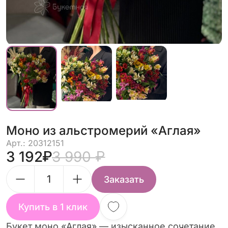
Моно из альстромерий «Аглая»
Арт.: 20312151
3 192
3 990
Заказать
Купить в 1 клик
Букет моно «Аглая» — изысканное сочетание