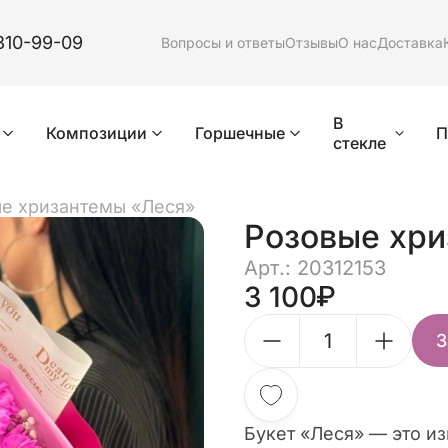
310-99-09
Вопросы и ответы
Отзывы
О нас
Доставка
В
Композиции
Горшечные
П
стекле
е хризантемы «Леся»
Розовые хри
Арт.: 20312153
3 100
З
Букет «Леся» — это и