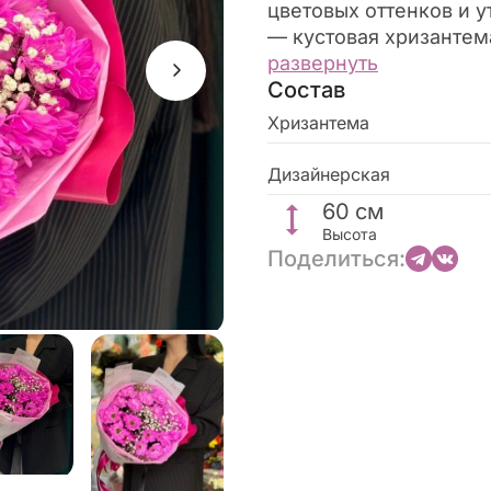
цветовых оттенков и у
— кустовая хризантем
и мягкая гипсофила, 
развернуть
Состав
букет идеально подой
любой особый момент.
Хризантема
станет оригинальным 
подарите радость сво
Дизайнерская
60
см
Высота
Поделиться: