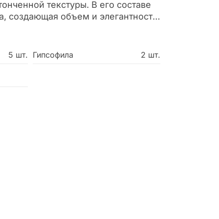
тонченной текстуры. В его составе
а, создающая объем и элегантность,
добавляющая воздушности. Такой
дет для выражения тепла и заботы в
 Он красиво дополнит интерьер или
5 шт.
Гипсофила
2 шт.
подарком. Закажите букет «Леся» и
им близким уже сегодня!