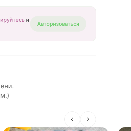
рируйтесь
и
Авторизоваться
ени.
м.)