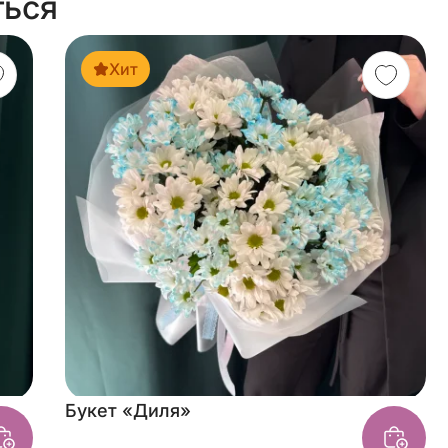
ться
Хит
Букет «Диля»