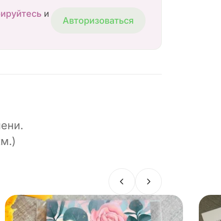
рируйтесь
и
Авторизоваться
ени.
м.)