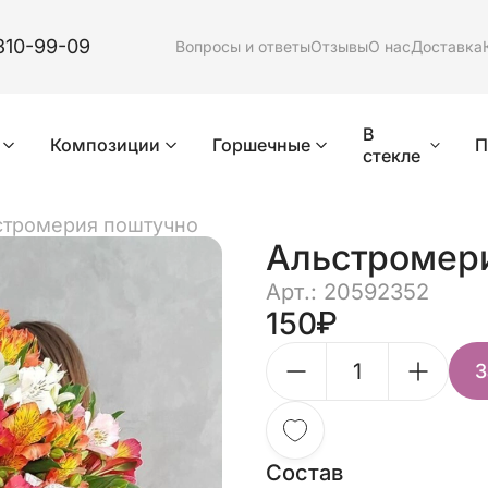
310-99-09
Вопросы и ответы
Отзывы
О нас
Доставка
В
Композиции
Горшечные
П
стекле
стромерия поштучно
Альстромер
Арт.: 20592352
150
З
Состав