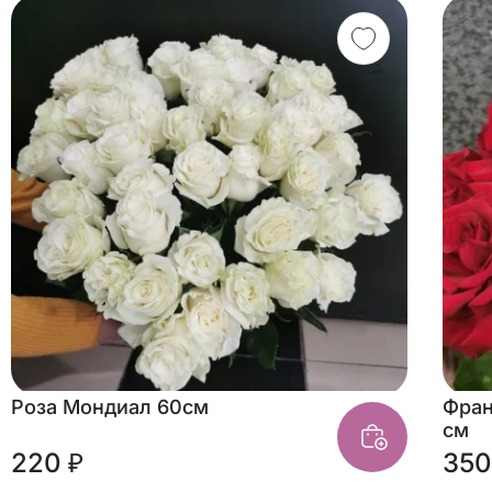
Роза Мондиал 60см
Фран
см
220 ₽
350