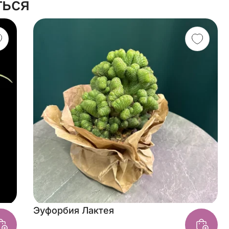
ться
Эуфорбия Лактея