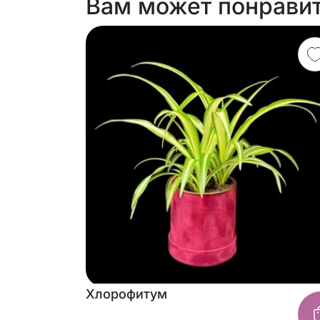
Вам может понрави
Хлорофитум