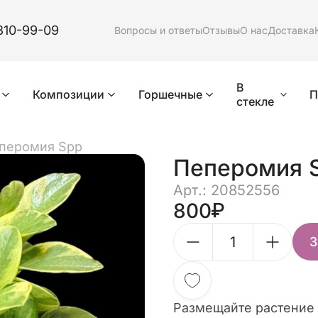
310-99-09
Вопросы и ответы
Отзывы
О нас
Доставка
В
Композиции
Горшечные
П
стекле
перомия Spp
Пеперомия 
Арт.: 20852556
800
З
Размещайте растение 