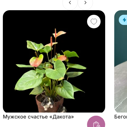
Мужское счастье «Дакота»
Бего