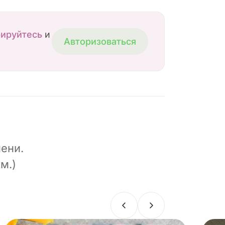
рируйтесь
и
Авторизоваться
ени.
м.)