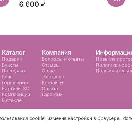
6 600 ₽
Каталог
Компания
Информаци
Подарки
Вопросы и ответы
Правила прогр
Букеты
Отзывы
Политика конф
Поштучно
О нас
Пользовательс
Розы
Доставка
Горшечные
Контакты
Картины 3D
Оплата
Композиции
Гарантии
В стекле
доставки цветов в Тюмени. Сайт создан на платформе
пользования cookie, изменив настройки в браузере. Исп