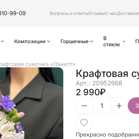
310-99-09
Вопросы и ответы
Отзывы
О нас
Доставка
В
Композиции
Горшечные
П
стекле
рафтовая сумочка «Ланетт»
Крафтовая с
Арт.: 20952668
2 990
З
Прекрасно подобранн