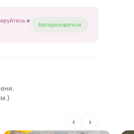
рируйтесь
и
Авторизоваться
ени.
м.)