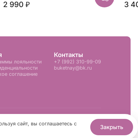
2 990 ₽
3 4
я
Контакты
аммы лояльности
+7 (992) 310-99-09
иденциальности
buketnay@bk.ru
кое соглашение
Флория
.
ользуя сайт, вы соглашаетесь с
Закрыть