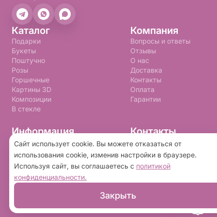
Каталог
Компания
Подарки
Вопросы и ответы
Букеты
Отзывы
Поштучно
О нас
Розы
Доставка
Горшечные
Контакты
Картины 3D
Оплата
Композиции
Гарантии
В стекле
Информация
Контакты
+7 (992) 310-99-09
Правила программы лояльности
Сайт использует cookie. Вы можете отказаться от
Политика конфиденциальности
buketnay@bk.ru
использования cookie, изменив настройки в браузере.
Пользовательское соглашение
Используя сайт, вы соглашаетесь с
политикой
конфиденциальности.
2026 ©
«Букетная»
- Интернет-магазин доставки
Закрыть
цветов в Тюмени. Сайт создан на платформе
Флория
.