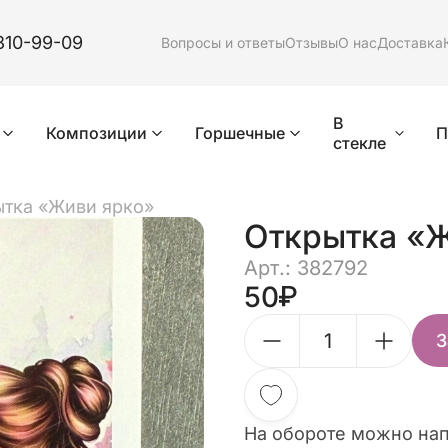
310-99-09
Вопросы и ответы
Отзывы
О нас
Доставка
В
Композиции
Горшечные
П
стекле
ытка «Живи ярко»
Открытка «
Арт.: 382792
50
З
На обороте можно нап