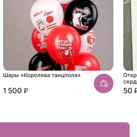
Шары «Королева танцпола»
Откр
серд
1 500 ₽
50 