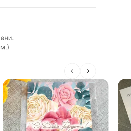
ени.
м.)