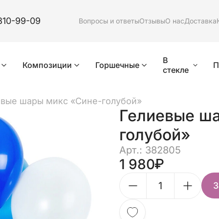
310-99-09
Вопросы и ответы
Отзывы
О нас
Доставка
В
Композиции
Горшечные
П
стекле
евые шары микс «Сине-голубой»
Гелиевые ша
голубой»
Арт.: 382805
1 980
З