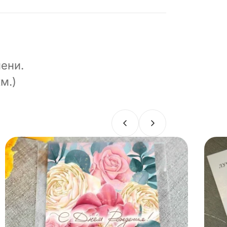
ени.
м.)