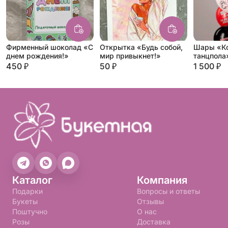
Фирменный шоколад «С
Открытка «Будь собой,
Шары «К
днем рождения!»
мир привыкнет!»
танцпола
450 ₽
50 ₽
1 500 ₽
Каталог
Компания
Подарки
Вопросы и ответы
Букеты
Отзывы
Поштучно
О нас
Розы
Доставка