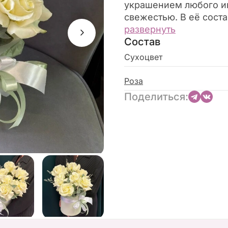
украшением любого ин
свежестью. В её соста
стабилизированный Л
развернуть
Состав
романтичные француз
сочетание текстур и а
Сухоцвет
наполняется природно
помощью этой уникал
Роза
Идеальный подарок ил
Поделиться:
дома — выбирайте «Ми
очарованием.