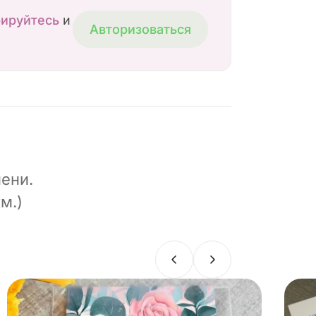
рируйтесь
и
Авторизоваться
ени.
м.)