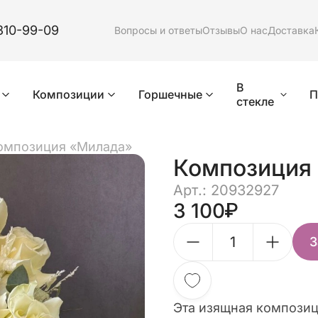
310-99-09
Вопросы и ответы
Отзывы
О нас
Доставка
В
Композиции
Горшечные
П
стекле
омпозиция «Милада»
Композиция
Арт.: 20932927
3 100
З
Эта изящная композиц