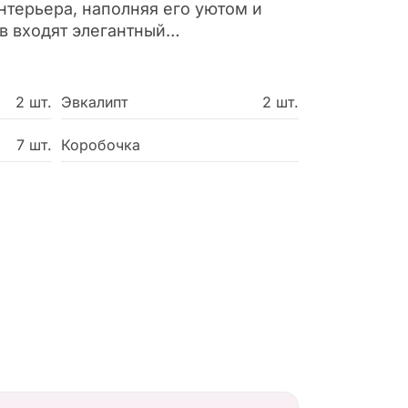
терьера, наполняя его уютом и
в входят элегантный
имониум, нежный эвкалипт и
ские розы, создающие гармоничное
роматов. Пусть ваша атмосфера
2 шт.
Эвкалипт
2 шт.
й красотой и изысканностью с
ьной флористической композиции.
7 шт.
Коробочка
и стильное дополнение вашего
лада» и наслаждайтесь её