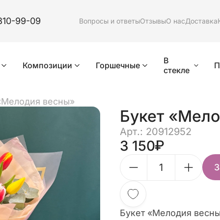
310-99-09
Вопросы и ответы
Отзывы
О нас
Доставка
В
Композиции
Горшечные
П
стекле
«Мелодия весны»
Букет «Мело
Арт.: 20912952
3 150
З
Букет «Мелодия весн