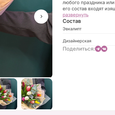
любого праздника или
его состав входят из
создающие ощущение 
развернуть
Состав
оттенки цветов напол
радостью. Этот букет 
Эвкалипт
искренние поздравлен
Дизайнерская
Поделиться: