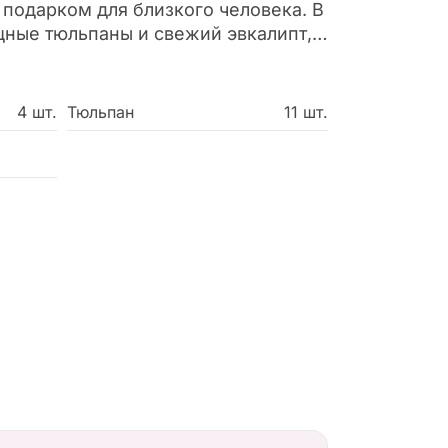
 подарком для близкого человека. В
ящные тюльпаны и свежий эвкалипт,
легкости и свежести. Нежные
нят пространство гармонией и
подчеркнет вашу заботу и
4 шт.
Тюльпан
11 шт.
ия.