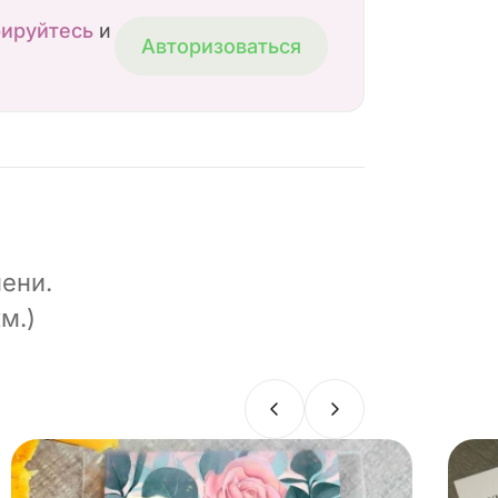
рируйтесь
и
Авторизоваться
ени.
м.)