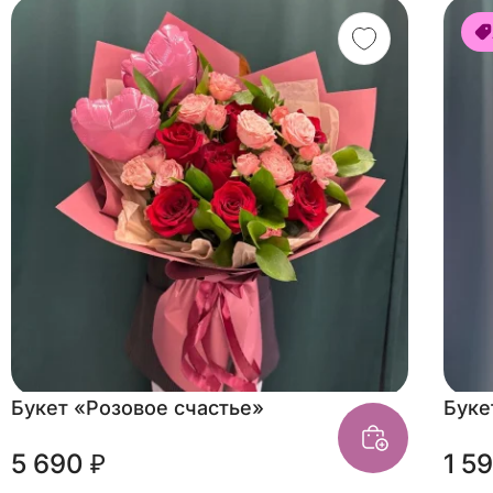
Букет «Розовое счастье»
Буке
5 690 ₽
1 5