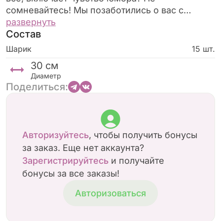
сомневайтесь! Мы позаботились о вас с
помощью наших воздушных 15 шаров
развернуть
Состав
украшенные рисунками из символами,
восхваляю Shimmy именинника надписями с
Шарик
15 шт.
крупными буквами или изображением
30
см
красного перца, акулы – оригинальный способ
Диаметр
поздравить с днём рождения! Эти красочные
Поделиться:
шары наполненные гелем они подходят для
всех возрастов!! эти воздушные шары
обязательно украсят любую вечеринку или
мероприятия.
Авторизуйтесь
, чтобы получить бонусы
за заказ. Еще нет аккаунта?
Зарегистрируйтесь
и получайте
бонусы за все заказы!
Авторизоваться