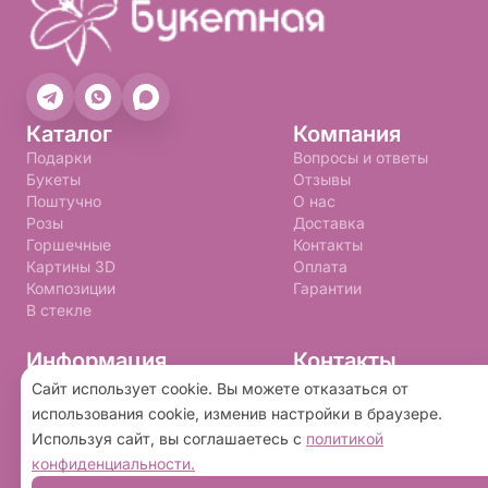
Каталог
Компания
Подарки
Вопросы и ответы
Букеты
Отзывы
Поштучно
О нас
Розы
Доставка
Горшечные
Контакты
Картины 3D
Оплата
Композиции
Гарантии
В стекле
Информация
Контакты
+7 (992) 310-99-09
Правила программы лояльности
Сайт использует cookie. Вы можете отказаться от
Политика конфиденциальности
buketnay@bk.ru
использования cookie, изменив настройки в браузере.
Пользовательское соглашение
Используя сайт, вы соглашаетесь с
политикой
конфиденциальности.
2026 ©
«Букетная»
- Интернет-магазин доставки