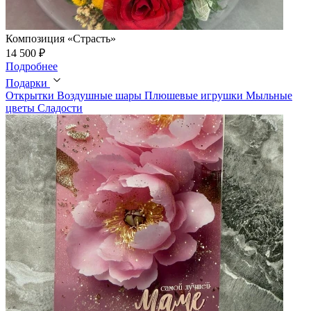
Композиция «Страсть»
14 500 ₽
Подробнее
Подарки
Открытки
Воздушные шары
Плюшевые игрушки
Мыльные
цветы
Сладости