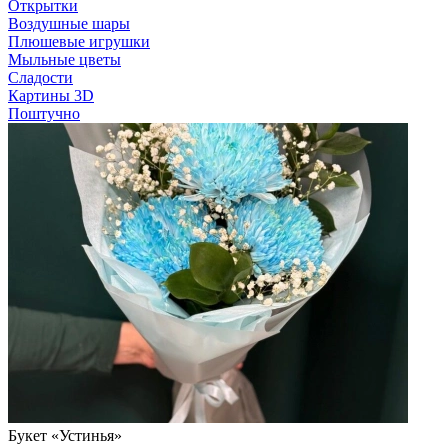
Открытки
Воздушные шары
Плюшевые игрушки
Мыльные цветы
Сладости
Картины 3D
Поштучно
Букет «Устинья»