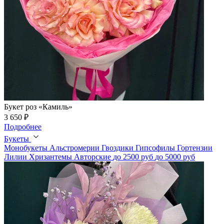
Букет роз «Камиль»
3 650 ₽
Подробнее
Букеты
Монобукеты
Альстромерии
Гвоздики
Гипсофилы
Гортензии
Лилии
Хризантемы
Авторские
до 2500 руб
до 5000 руб