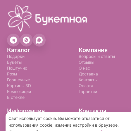
Каталог
Компания
Подарки
Вопросы и ответы
Букеты
Отзывы
Поштучно
О нас
Розы
Доставка
Горшечные
Контакты
Картины 3D
Оплата
Композиции
Гарантии
В стекле
Информация
Контакты
+7 (992) 310-99-09
Правила программы лояльности
Сайт использует cookie. Вы можете отказаться от
Политика конфиденциальности
buketnay@bk.ru
использования cookie, изменив настройки в браузере.
Пользовательское соглашение