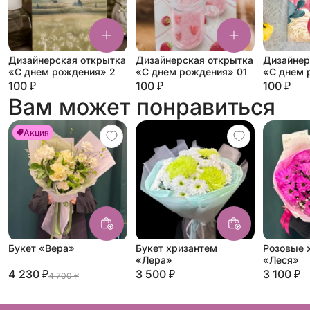
Дизайнерская открытка
Дизайнерская открытка
Дизайнер
«С днем рождения» 2
«С днем рождения» 01
«С днем 
100 ₽
100 ₽
100 ₽
Вам может понравиться
Акция
Букет «Вера»
Букет хризантем
Розовые 
«Лера»
«Леся»
4 230 ₽
3 500 ₽
3 100 ₽
4 700 ₽