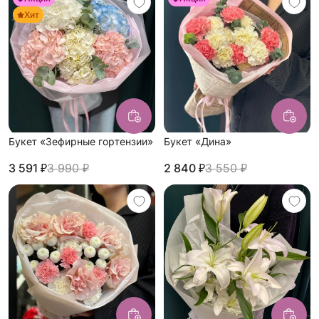
Хит
Букет «Зефирные гортензии»
Букет «Дина»
3 591 ₽
3 990 ₽
2 840 ₽
3 550 ₽