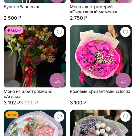
Букет «Ванесса»
Моно альстромерий
«Счастливый момент»
2 500 ₽
2 750 ₽
Акция
Моно из альстромерий
Розовые хризантемы «Леся»
«Аглая»
3 192 ₽
3 990 ₽
3 100 ₽
Хит