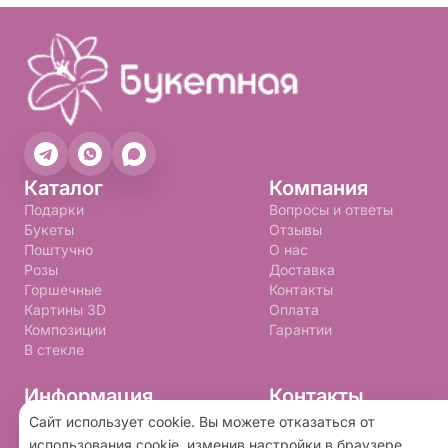
Каталог
Компания
Подарки
Вопросы и ответы
Букеты
Отзывы
Поштучно
О нас
Розы
Доставка
Горшечные
Контакты
Картины 3D
Оплата
Композиции
Гарантии
В стекле
Информация
Контакты
+7 (992) 310-99-09
Правила программы лояльности
Сайт использует cookie. Вы можете отказаться от
Политика конфиденциальности
buketnay@bk.ru
использования cookie, изменив настройки в браузере.