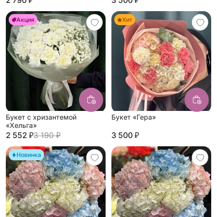
2 790 ₽
3 500 ₽
Акция
Хит
Букет с хризантемой
Букет «Гера»
«Хельга»
2 552 ₽
3 190 ₽
3 500 ₽
Новинка