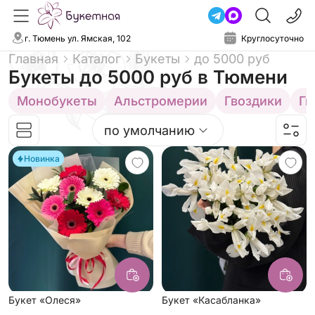
г. Тюмень ул. Ямская, 102
Круглосуточно
Главная
Каталог
Букеты
до 5000 руб
Букеты до 5000 руб
в Тюмени
Монобукеты
Альстромерии
Гвоздики
Ги
по умолчанию
Новинка
Букет «Олеся»
Букет «Касабланка»