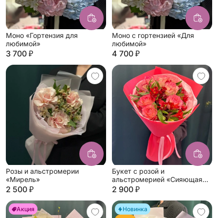
Моно «Гортензия для
Моно с гортензией «Для
любимой»
любимой»
3 700 ₽
4 700 ₽
Розы и альстромерии
Букет с розой и
«Мирель»
альстромерией «Сияющая
любовь»
2 500 ₽
2 900 ₽
Акция
Новинка