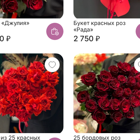
т «Джулия»
Букет красных роз
«Рада»
0 ₽
2 750 ₽
из 25 красных
25 бордовых роз