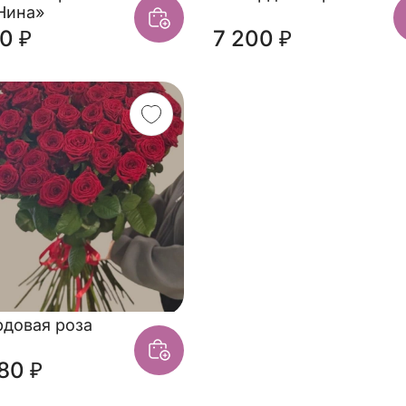
Нина»
0 ₽
7 200 ₽
рдовая роза
80 ₽