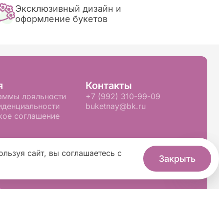
Эксклюзивный дизайн и
оформление букетов
я
Контакты
аммы лояльности
+7 (992) 310-99-09
иденциальности
buketnay@bk.ru
кое соглашение
ользуя сайт, вы соглашаетесь с
Закрыть
Флория
.