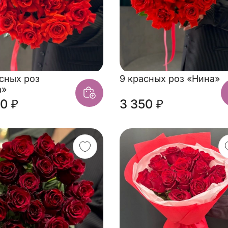
асных роз
9 красных роз «Нина»
а»
0 ₽
3 350 ₽