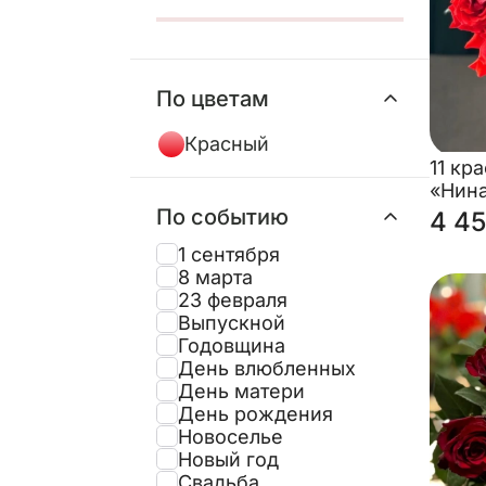
По цветам
Красный
11 кр
«Нин
По событию
4 45
1 сентября
8 марта
23 февраля
Выпускной
Годовщина
День влюбленных
День матери
День рождения
Новоселье
Новый год
Свадьба