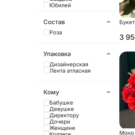
Юбилей
Состав
Буке
Роза
3 95
Упаковка
Дизайнерская
Лента атласная
Кому
Бабушке
Девушке
Директору
Дочери
Женщине
Моно 
Коллеге