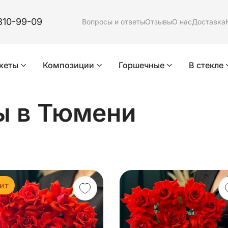
310-99-09
Вопросы и ответы
Отзывы
О нас
Доставка
кеты
Композиции
Горшечные
В стекле
ы
в Тюмени
ит