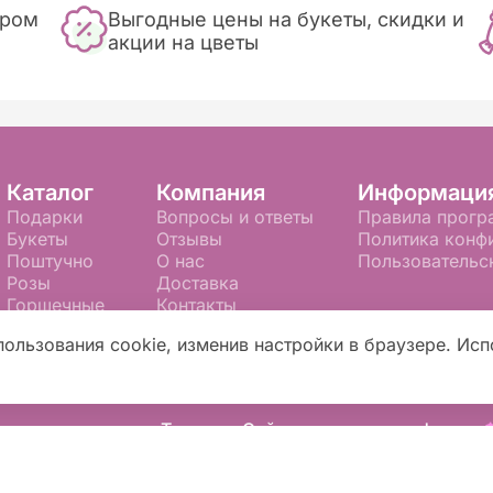
ером
Выгодные цены на букеты, скидки и
акции на цветы
Каталог
Компания
Информаци
Подарки
Вопросы и ответы
Правила прогр
Букеты
Отзывы
Политика конф
Поштучно
О нас
Пользовательс
Розы
Доставка
Горшечные
Контакты
Картины 3D
Оплата
пользования cookie, изменив настройки в браузере. Исп
Композиции
Гарантии
В стекле
доставки цветов в Тюмени. Сайт создан на платформе