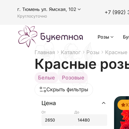
г. Тюмень ул. Ямская, 102
+7 (992) 
Круглосуточно
Розы
Бу
Главная
Каталог
Розы
Красные
Красные роз
Белые
Розовые
Скрыть фильтры
Цена
Х
От
До