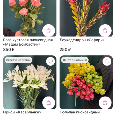
Роза кустовая пионовидная
Леукадендрон «Сафари»
«Мадам Бомбастик»
350 ₽
250 ₽
Нет в наличии
Нет в наличии
Ирисы «Касабланка»
Тюльпан пионовидный