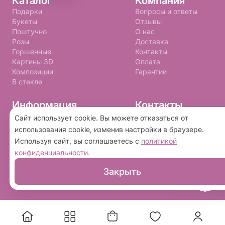
Каталог
Компания
Подарки
Вопросы и ответы
Букеты
Отзывы
Поштучно
О нас
Розы
Доставка
Горшечные
Контакты
Картины 3D
Оплата
Композиции
Гарантии
В стекле
Информация
Контакты
+7 (992) 310-99-09
Правила программы лояльности
Сайт использует cookie. Вы можете отказаться от
Политика конфиденциальности
buketnay@bk.ru
использования cookie, изменив настройки в браузере.
Пользовательское соглашение
Используя сайт, вы соглашаетесь с
политикой
конфиденциальности.
2026 ©
«Букетная»
- Интернет-магазин доставки
Закрыть
цветов в Тюмени. Сайт создан на платформе
Флория
.