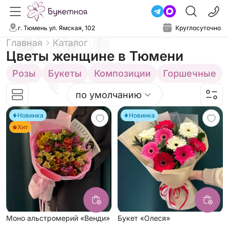
г. Тюмень ул. Ямская, 102
Круглосуточно
Главная
Каталог
Цветы женщине
в Тюмени
Розы
Букеты
Композиции
Горшечные
по умолчанию
Новинка
Новинка
Хит
Моно альстромерий «Венди»
Букет «Олеся»