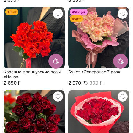
2 570 ₽
3 350 ₽
Хит
Акция
Хит
Красные французские розы
Букет «Эсперансе 7 роз»
«Нина»
2 650 ₽
2 970 ₽
3 300 ₽