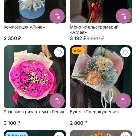
Композиция «Лина»
Моно из альстромерий
«Аглая»
2 350 ₽
3 192 ₽
3 990 ₽
Хит
Розовые хризантемы «Леся»
Букет «Предвкушение»
3 100 ₽
2 800 ₽
Новинка