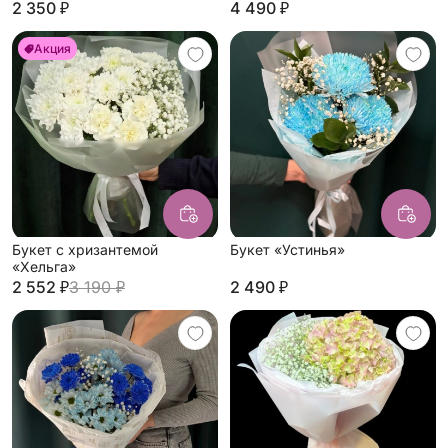
2 350 ₽
4 490 ₽
Акция
Букет с хризантемой
Букет «Устинья»
«Хельга»
2 552 ₽
3 190 ₽
2 490 ₽