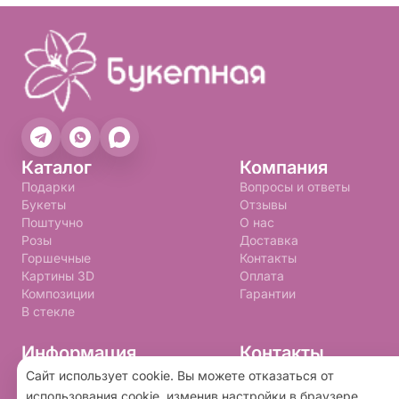
Каталог
Компания
Подарки
Вопросы и ответы
Букеты
Отзывы
Поштучно
О нас
Розы
Доставка
Горшечные
Контакты
Картины 3D
Оплата
Композиции
Гарантии
В стекле
Информация
Контакты
+7 (992) 310-99-09
Правила программы лояльности
Сайт использует cookie. Вы можете отказаться от
Политика конфиденциальности
buketnay@bk.ru
использования cookie, изменив настройки в браузере.