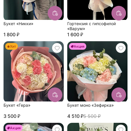
Букет «Никки»
Гортензия с гипсофилой
«Варум»
1 800 ₽
1 600 ₽
Хит
Акция
Букет «Гера»
Букет моно «Зефирка»
3 500 ₽
4 510 ₽
5 500 ₽
Акция