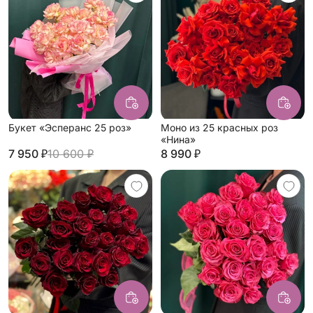
Букет «Эсперанс 25 роз»
Моно из 25 красных роз
«Нина»
7 950 ₽
10 600 ₽
8 990 ₽